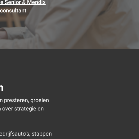
e Senior & Mendix
consultant
n
n presteren, groeien
 over strategie en
drijfsauto’s, stappen