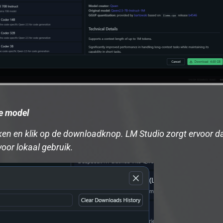
e model
uiken en klik op de downloadknop. LM Studio zorgt ervoor 
oor lokaal gebruik.