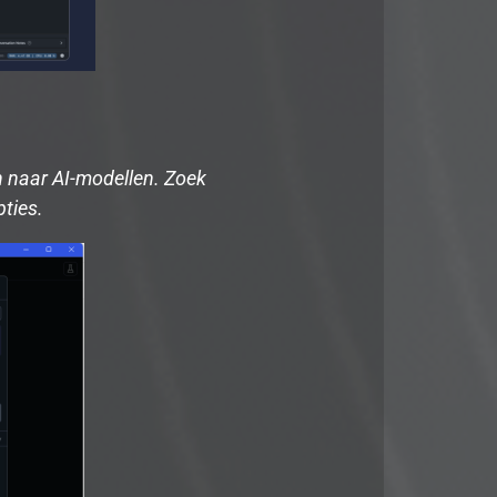
n naar AI-modellen. Zoek
ties.