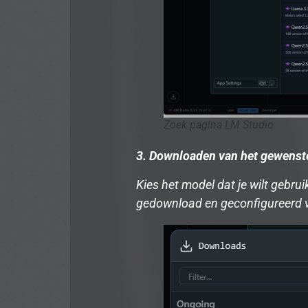
Zoek pagina LM Studio
3. Downloaden van het gewenst
Kies het model dat je wilt gebr
gedownload en geconfigureerd v