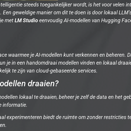
telligentie steeds toegankelijker wordt, is het voor velen i
 Een geweldige manier om dit te doen is door lokaal LLM’
 je met
LM Studio
eenvoudig AI-modellen van Hugging Fac
rface waarmee je AI-modellen kunt verkennen en beheren. Da
n je in een handomdraai modellen vinden en lokaal draaien. 
lijk te zijn van cloud-gebaseerde services.
odellen draaien?
dellen lokaal te draaien, beheer je zelf de data en het geb
e informatie.
al experimenteren biedt de ruimte om zonder restricties t
en.