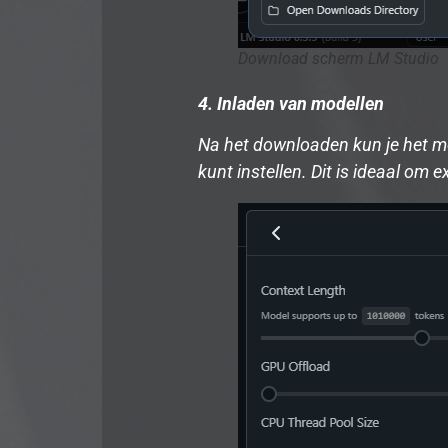
Download scherm LM Studio
4. Inladen van modellen
Na het downloaden kun je het mo
kunt instellen. Dit is ideaal om