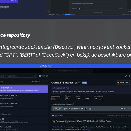
ce repository
ïntegreerde zoekfunctie (Discover) waarmee je kunt zoeke
d “GPT”, “BERT” of “DeepSeek”) en bekijk de beschikbare op